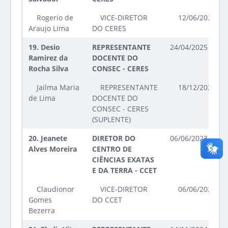
Rogerio de
VICE-DIRETOR
12/06/2023 at
Araujo Lima
DO CERES
19.
Desio
REPRESENTANTE
24/04/2025 até 2
Ramirez da
DOCENTE DO
Rocha Silva
CONSEC - CERES
Jailma Maria
REPRESENTANTE
18/12/2025 at
de Lima
DOCENTE DO
CONSEC - CERES
(SUPLENTE)
20.
Jeanete
DIRETOR DO
06/06/2023 até 0
Alves Moreira
CENTRO DE
CIÊNCIAS EXATAS
E DA TERRA - CCET
Claudionor
VICE-DIRETOR
06/06/2023 at
Gomes
DO CCET
Bezerra