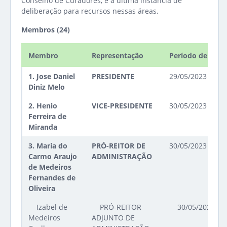
Conselho de Curadores, é a última instância de
deliberação para recursos nessas áreas.
Membros (24)
Membro
Representação
Período de man
1.
Jose Daniel
PRESIDENTE
29/05/2023 até 2
Diniz Melo
2.
Henio
VICE-PRESIDENTE
30/05/2023 até 2
Ferreira de
Miranda
3.
Maria do
PRÓ-REITOR DE
30/05/2023 até 2
Carmo Araujo
ADMINISTRAÇÃO
de Medeiros
Fernandes de
Oliveira
Izabel de
PRÓ-REITOR
30/05/2023 at
Medeiros
ADJUNTO DE