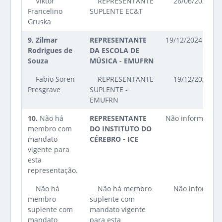
Viktor
REPRESENTANTE
26/06/2025 at
Francelino
SUPLENTE EC&T
Gruska
9.
Zilmar
REPRESENTANTE
19/12/2024 até 1
Rodrigues de
DA ESCOLA DE
Souza
MÚSICA - EMUFRN
Fabio Soren
REPRESENTANTE
19/12/2024 at
Presgrave
SUPLENTE -
EMUFRN
10.
Não há
REPRESENTANTE
Não informado
membro com
DO INSTITUTO DO
mandato
CÉREBRO - ICE
vigente para
esta
representação.
Não há
Não há membro
Não informad
membro
suplente com
suplente com
mandato vigente
mandato
para esta