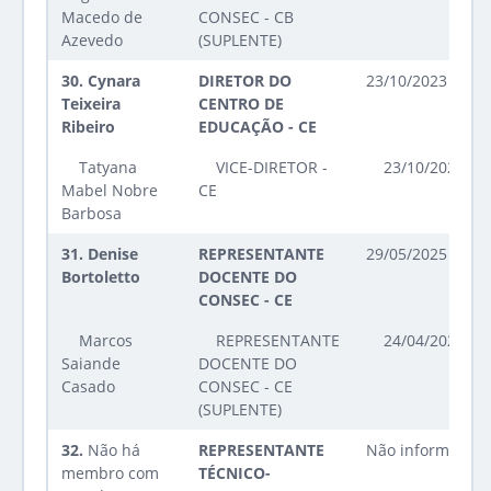
Macedo de
CONSEC - CB
Azevedo
(SUPLENTE)
30.
Cynara
DIRETOR DO
23/10/2023 até 2
Teixeira
CENTRO DE
Ribeiro
EDUCAÇÃO - CE
Tatyana
VICE-DIRETOR -
23/10/2023 at
Mabel Nobre
CE
Barbosa
31.
Denise
REPRESENTANTE
29/05/2025 até 2
Bortoletto
DOCENTE DO
CONSEC - CE
Marcos
REPRESENTANTE
24/04/2025 at
Saiande
DOCENTE DO
Casado
CONSEC - CE
(SUPLENTE)
32.
Não há
REPRESENTANTE
Não informado
membro com
TÉCNICO-