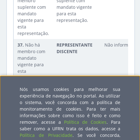
membro
suplente com
suplente com
mandato vigente
mandato
para esta
vigente para
representação.
esta
representação.
37.
Não há
REPRESENTANTE
Não informado
membro com
DISCENTE
mandato
vigente para
esta
representação.
Nós usamos cookies para melhorar sua
Não há
Não há membro
Não informad
membro
experiência de navegação no portal. Ao utilizar
suplente com
suplente com
o sistema, você concorda com a política de
mandato vigente
mandato
monitoramento de cookies. Para ter mais
para esta
vigente para
informações sobre como isso é feito e como
representação.
esta
remover, acesse a
Política de Cookies
. Para
representação.
saber como a UFRN trata os dados, acesse a
Política de Privacidade
. Se você concorda,