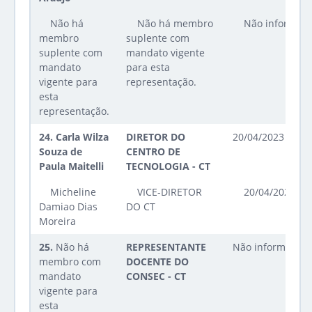
Não há
Não há membro
Não informad
membro
suplente com
suplente com
mandato vigente
mandato
para esta
vigente para
representação.
esta
representação.
24.
Carla Wilza
DIRETOR DO
20/04/2023 até 2
Souza de
CENTRO DE
Paula Maitelli
TECNOLOGIA - CT
Micheline
VICE-DIRETOR
20/04/2023 at
Damiao Dias
DO CT
Moreira
25.
Não há
REPRESENTANTE
Não informado
membro com
DOCENTE DO
mandato
CONSEC - CT
vigente para
esta