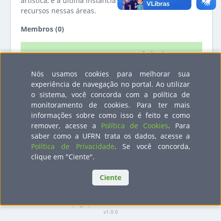
artística, é a última instância de deliberação para
recursos nessas áreas.
Membros (0)
Período de
Membro
Representação
mandato
Nós usamos cookies para melhorar sua
experiência de navegação no portal. Ao utilizar
Nenhum registro encontrado
o sistema, você concorda com a política de
monitoramento de cookies. Para ter mais
informações sobre como isso é feito e como
remover, acesse a
Política de Cookies
. Para
saber como a UFRN trata os dados, acesse a
Política de Privacidade
. Se você concorda,
clique em "Ciente".
STI
Ciente
Superintendência de Tecnologia da Informação
Copyright
©
2022 -
2026
UFRN
| sigrh-publico-7fc6bf7bc8-562h9
v1.0.0