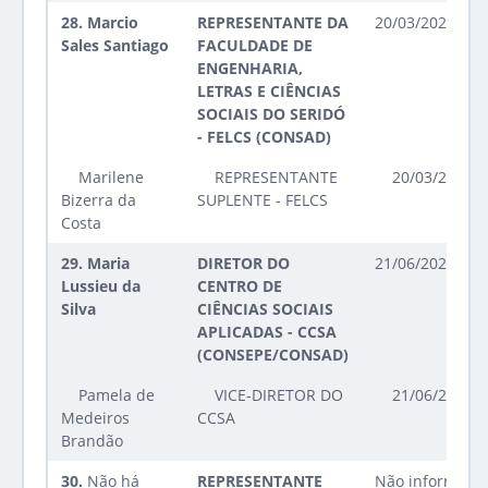
28.
Marcio
REPRESENTANTE DA
20/03/2025 até
Sales Santiago
FACULDADE DE
ENGENHARIA,
LETRAS E CIÊNCIAS
SOCIAIS DO SERIDÓ
- FELCS (CONSAD)
Marilene
REPRESENTANTE
20/03/2025 a
Bizerra da
SUPLENTE - FELCS
Costa
29.
Maria
DIRETOR DO
21/06/2023 até
Lussieu da
CENTRO DE
Silva
CIÊNCIAS SOCIAIS
APLICADAS - CCSA
(CONSEPE/CONSAD)
Pamela de
VICE-DIRETOR DO
21/06/2023 a
Medeiros
CCSA
Brandão
30.
Não há
REPRESENTANTE
Não informado