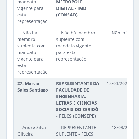
mandato
METRÓPOLE
vigente para
DIGITAL - IMD
esta
(CONSAD)
representação.
Não há
Não há membro
Não informa
membro
suplente com
suplente com
mandato vigente
mandato
para esta
vigente para
representação.
esta
representação.
27.
Marcio
REPRESENTANTE DA
18/03/2025 até
Sales Santiago
FACULDADE DE
ENGENHARIA,
LETRAS E CIÊNCIAS
SOCIAIS DO SERIDÓ
- FELCS (CONSEPE)
Andre Silva
REPRESENTANTE
18/03/2025 a
Oliveira
SUPLENTE - FELCS