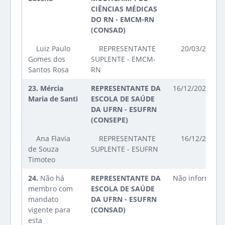
CIÊNCIAS MÉDICAS
DO RN - EMCM-RN
(CONSAD)
Luiz Paulo
REPRESENTANTE
20/03/2025 a
Gomes dos
SUPLENTE - EMCM-
Santos Rosa
RN
23.
Mércia
REPRESENTANTE DA
16/12/2025 até
Maria de Santi
ESCOLA DE SAÚDE
DA UFRN - ESUFRN
(CONSEPE)
Ana Flavia
REPRESENTANTE
16/12/2025 a
de Souza
SUPLENTE - ESUFRN
Timoteo
24.
Não há
REPRESENTANTE DA
Não informado
membro com
ESCOLA DE SAÚDE
mandato
DA UFRN - ESUFRN
vigente para
(CONSAD)
esta