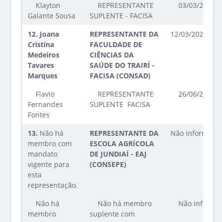
Klayton
REPRESENTANTE
03/03/2026 a
Galante Sousa
SUPLENTE - FACISA
12.
Joana
REPRESENTANTE DA
12/03/2026 até
Cristina
FACULDADE DE
Medeiros
CIÊNCIAS DA
Tavares
SAÚDE DO TRAIRÍ -
Marques
FACISA (CONSAD)
Flavio
REPRESENTANTE
26/06/2025 a
Fernandes
SUPLENTE  FACISA
Fontes
13.
Não há
REPRESENTANTE DA
Não informado
membro com
ESCOLA AGRÍCOLA
mandato
DE JUNDIAÍ - EAJ
vigente para
(CONSEPE)
esta
representação.
Não há
Não há membro
Não informa
membro
suplente com