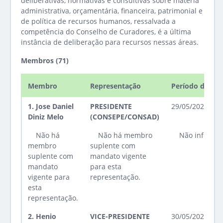
deliberativas, normativas e consultivas sobre matéria
administrativa, orçamentária, financeira, patrimonial e
de política de recursos humanos, ressalvada a
competência do Conselho de Curadores, é a última
instância de deliberação para recursos nessas áreas.
Membros (71)
Membro
Representação
Período de ma
1.
Jose Daniel
PRESIDENTE
29/05/2023 até
Diniz Melo
(CONSEPE/CONSAD)
Não há
Não há membro
Não informa
membro
suplente com
suplente com
mandato vigente
mandato
para esta
vigente para
representação.
esta
representação.
2.
Henio
VICE-PRESIDENTE
30/05/2023 até