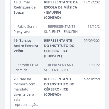
18.
Zilmar
REPRESENTANTE DA
19/12/2024 até
Rodrigues de
ESCOLA DE MÚSICA
Souza
- EMUFRN
(CONSAD)
Fabio Soren
REPRESENTANTE
19/12/2024 a
Presgrave
SUPLENTE - EMUFRN
19.
Tarciso
REPRESENTANTE
09/09/2025 até
Andre Ferreira
DO INSTITUTO DO
Velho
CÉREBRO - ICE
(CONSEPE)
Kerstin Erika
REPRESENTANTE
09/09/2025 a
Schmidt
SUPLENTE - ICE
20.
Não há
REPRESENTANTE
Não informado
membro com
DO INSTITUTO DO
mandato
CÉREBRO - ICE
vigente para
(CONSAD)
esta
representação.