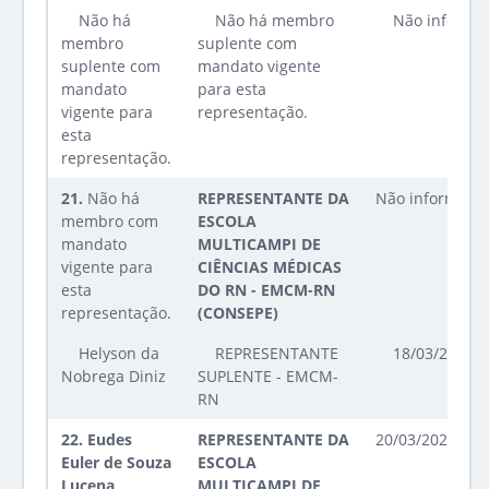
Não há
Não há membro
Não informa
membro
suplente com
suplente com
mandato vigente
mandato
para esta
vigente para
representação.
esta
representação.
21.
Não há
REPRESENTANTE DA
Não informado
membro com
ESCOLA
mandato
MULTICAMPI DE
vigente para
CIÊNCIAS MÉDICAS
esta
DO RN - EMCM-RN
representação.
(CONSEPE)
Helyson da
REPRESENTANTE
18/03/2025 a
Nobrega Diniz
SUPLENTE - EMCM-
RN
22.
Eudes
REPRESENTANTE DA
20/03/2025 até
Euler de Souza
ESCOLA
Lucena
MULTICAMPI DE