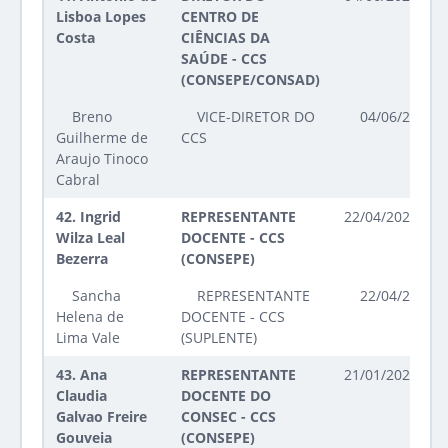
Lisboa Lopes
CENTRO DE
Costa
CIÊNCIAS DA
SAÚDE - CCS
(CONSEPE/CONSAD)
Breno
VICE-DIRETOR DO
04/06/2023 a
Guilherme de
CCS
Araujo Tinoco
Cabral
42.
Ingrid
REPRESENTANTE
22/04/2025 até
Wilza Leal
DOCENTE - CCS
Bezerra
(CONSEPE)
Sancha
REPRESENTANTE
22/04/2025 a
Helena de
DOCENTE - CCS
Lima Vale
(SUPLENTE)
43.
Ana
REPRESENTANTE
21/01/2025 até
Claudia
DOCENTE DO
Galvao Freire
CONSEC - CCS
Gouveia
(CONSEPE)