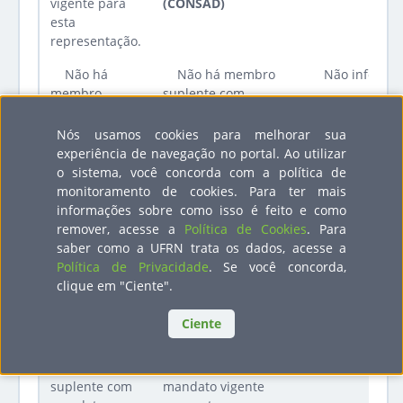
vigente para
(CONSAD)
esta
representação.
Não há
Não há membro
Não informa
membro
suplente com
suplente com
mandato vigente
mandato
para esta
Nós usamos cookies para melhorar sua
vigente para
representação.
experiência de navegação no portal. Ao utilizar
esta
o sistema, você concorda com a política de
representação.
monitoramento de cookies. Para ter mais
informações sobre como isso é feito e como
65.
Não há
REPRESENTANTE
Não informado
remover, acesse a
Política de Cookies
. Para
membro com
TÉCNICO-
saber como a UFRN trata os dados, acesse a
mandato
ADMINISTRATIVO
Política de Privacidade
. Se você concorda,
vigente para
(CONSAD)
clique em "Ciente".
esta
representação.
Ciente
Não há
Não há membro
Não informa
membro
suplente com
suplente com
mandato vigente