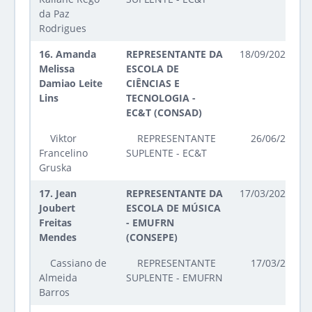
da Paz
Rodrigues
16.
Amanda
REPRESENTANTE DA
18/09/2025 até
Melissa
ESCOLA DE
Damiao Leite
CIÊNCIAS E
Lins
TECNOLOGIA -
EC&T (CONSAD)
Viktor
REPRESENTANTE
26/06/2025 a
Francelino
SUPLENTE - EC&T
Gruska
17.
Jean
REPRESENTANTE DA
17/03/2026 até
Joubert
ESCOLA DE MÚSICA
Freitas
- EMUFRN
Mendes
(CONSEPE)
Cassiano de
REPRESENTANTE
17/03/2026 a
Almeida
SUPLENTE - EMUFRN
Barros