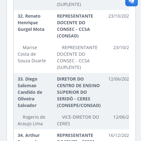
(SUPLENTE)
32.
Renato
REPRESENTANTE
23/10/2025 até
Henrique
DOCENTE DO
Gurgel Mota
CONSEC - CCSA
(CONSAD)
Marise
REPRESENTANTE
23/10/2025 a
Costa de
DOCENTE DO
Souza Duarte
CONSEC - CCSA
(SUPLENTE)
33.
Diego
DIRETOR DO
12/06/2023 até
Salomao
CENTRO DE ENSINO
Candido de
SUPERIOR DO
Oliveira
SERIDÓ - CERES
Salvador
(CONSEPE/CONSAD)
Rogerio de
VICE-DIRETOR DO
12/06/2023 a
Araujo Lima
CERES
34.
Arthur
REPRESENTANTE
16/12/2025 até