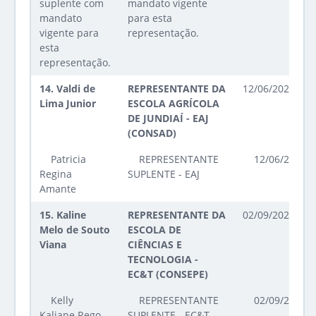
suplente com
mandato vigente
mandato
para esta
vigente para
representação.
esta
representação.
14.
Valdi de
REPRESENTANTE DA
12/06/2025 até
Lima Junior
ESCOLA AGRÍCOLA
DE JUNDIAÍ - EAJ
(CONSAD)
Patricia
REPRESENTANTE
12/06/2025 a
Regina
SUPLENTE - EAJ
Amante
15.
Kaline
REPRESENTANTE DA
02/09/2025 até
Melo de Souto
ESCOLA DE
Viana
CIÊNCIAS E
TECNOLOGIA -
EC&T (CONSEPE)
Kelly
REPRESENTANTE
02/09/2025 a
Kaliane Rego
SUPLENTE - EC&T