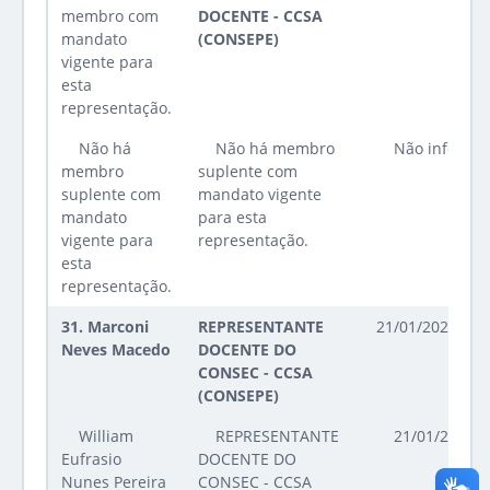
membro com
DOCENTE - CCSA
mandato
(CONSEPE)
vigente para
esta
representação.
Não há
Não há membro
Não informa
membro
suplente com
suplente com
mandato vigente
mandato
para esta
vigente para
representação.
esta
representação.
31.
Marconi
REPRESENTANTE
21/01/2025 até
Neves Macedo
DOCENTE DO
CONSEC - CCSA
(CONSEPE)
William
REPRESENTANTE
21/01/2025 a
Eufrasio
DOCENTE DO
Nunes Pereira
CONSEC - CCSA