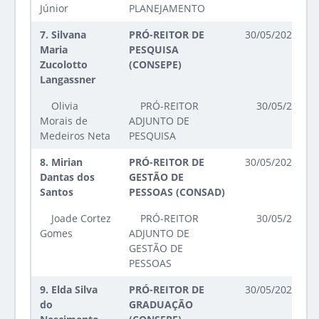
Júnior
PLANEJAMENTO
7.
Silvana
PRÓ-REITOR DE
30/05/2023 até
Maria
PESQUISA
Zucolotto
(CONSEPE)
Langassner
Olivia
PRÓ-REITOR
30/05/2023 a
Morais de
ADJUNTO DE
Medeiros Neta
PESQUISA
8.
Mirian
PRÓ-REITOR DE
30/05/2023 até
Dantas dos
GESTÃO DE
Santos
PESSOAS (CONSAD)
Joade Cortez
PRÓ-REITOR
30/05/2023 a
Gomes
ADJUNTO DE
GESTÃO DE
PESSOAS
9.
Elda Silva
PRÓ-REITOR DE
30/05/2023 até
do
GRADUAÇÃO