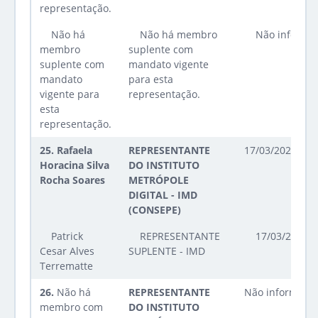
representação.
Não há
Não há membro
Não informa
membro
suplente com
suplente com
mandato vigente
mandato
para esta
vigente para
representação.
esta
representação.
25.
Rafaela
REPRESENTANTE
17/03/2026 até
Horacina Silva
DO INSTITUTO
Rocha Soares
METRÓPOLE
DIGITAL - IMD
(CONSEPE)
Patrick
REPRESENTANTE
17/03/2026 a
Cesar Alves
SUPLENTE - IMD
Terrematte
26.
Não há
REPRESENTANTE
Não informado
membro com
DO INSTITUTO