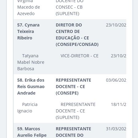
Virginia
DOCENTE DO
Macedo de
CONSEC - CB
Azevedo
(SUPLENTE)
57.
Cynara
DIRETOR DO
23/10/2023 até
Teixeira
CENTRO DE
Ribeiro
EDUCAÇÃO - CE
(CONSEPE/CONSAD)
Tatyana
VICE-DIRETOR - CE
23/10/2023 a
Mabel Nobre
Barbosa
58.
Erika dos
REPRESENTANTE
03/06/2025 até
Reis Gusmao
DOCENTE - CE
Andrade
(CONSEPE)
Patricia
REPRESENTANTE
18/11/2025 a
Ignacio
DOCENTE - CE
(SUPLENTE)
59.
Marcos
REPRESENTANTE
31/03/2026 até
Aurelio Felipe
DOCENTE DO