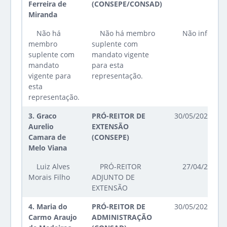
Ferreira de
(CONSEPE/CONSAD)
Miranda
Não há
Não há membro
Não informa
membro
suplente com
suplente com
mandato vigente
mandato
para esta
vigente para
representação.
esta
representação.
3.
Graco
PRÓ-REITOR DE
30/05/2023 até
Aurelio
EXTENSÃO
Camara de
(CONSEPE)
Melo Viana
Luiz Alves
PRÓ-REITOR
27/04/2026 a
Morais Filho
ADJUNTO DE
EXTENSÃO
4.
Maria do
PRÓ-REITOR DE
30/05/2023 até
Carmo Araujo
ADMINISTRAÇÃO