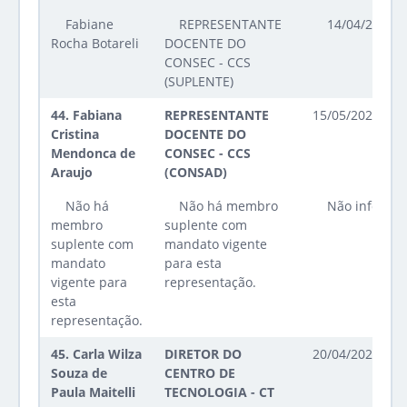
Fabiane
REPRESENTANTE
14/04/2026 a
Rocha Botareli
DOCENTE DO
CONSEC - CCS
(SUPLENTE)
44.
Fabiana
REPRESENTANTE
15/05/2025 até
Cristina
DOCENTE DO
Mendonca de
CONSEC - CCS
Araujo
(CONSAD)
Não há
Não há membro
Não informa
membro
suplente com
suplente com
mandato vigente
mandato
para esta
vigente para
representação.
esta
representação.
45.
Carla Wilza
DIRETOR DO
20/04/2023 até
Souza de
CENTRO DE
Paula Maitelli
TECNOLOGIA - CT