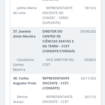
Jailma Maria
REPRESENTANTE
18/12/2025 a
de Lima
DOCENTE DO
CONSEC - CERES
(SUPLENTE)
37.
Jeanete
DIRETOR DO
05/06/2023 até
Alves Moreira
CENTRO DE
CIÊNCIAS EXATAS E
DA TERRA - CCET
(CONSEPE/CONSAD)
Claudionor
VICE-DIRETOR DO
05/06/2023 a
Gomes
CCET
Bezerra
38.
Carlos
REPRESENTANTE
26/11/2024 até
Augusto Prolo
DOCENTE - CCET
(CONSEPE)
Denize
REPRESENTANTE
26/11/2024 a
Araujo
DOCENTE - CCET