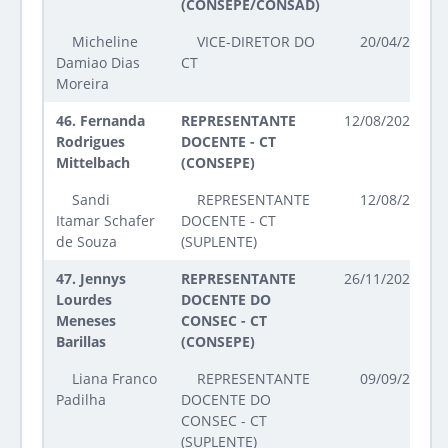
(CONSEPE/CONSAD)
Micheline
VICE-DIRETOR DO
20/04/2023 a
Damiao Dias
CT
Moreira
46.
Fernanda
REPRESENTANTE
12/08/2025 até
Rodrigues
DOCENTE - CT
Mittelbach
(CONSEPE)
Sandi
REPRESENTANTE
12/08/2025 a
Itamar Schafer
DOCENTE - CT
de Souza
(SUPLENTE)
47.
Jennys
REPRESENTANTE
26/11/2024 até
Lourdes
DOCENTE DO
Meneses
CONSEC - CT
Barillas
(CONSEPE)
Liana Franco
REPRESENTANTE
09/09/2025 a
Padilha
DOCENTE DO
CONSEC - CT
(SUPLENTE)