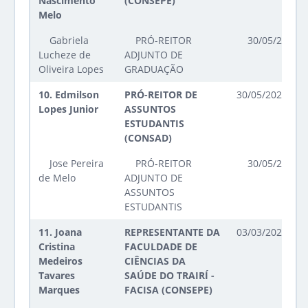
Nascimento
(CONSEPE)
Melo
Gabriela
PRÓ-REITOR
30/05/2023 a
Lucheze de
ADJUNTO DE
Oliveira Lopes
GRADUAÇÃO
10.
Edmilson
PRÓ-REITOR DE
30/05/2023 até
Lopes Junior
ASSUNTOS
ESTUDANTIS
(CONSAD)
Jose Pereira
PRÓ-REITOR
30/05/2023 a
de Melo
ADJUNTO DE
ASSUNTOS
ESTUDANTIS
11.
Joana
REPRESENTANTE DA
03/03/2026 até
Cristina
FACULDADE DE
Medeiros
CIÊNCIAS DA
Tavares
SAÚDE DO TRAIRÍ -
Marques
FACISA (CONSEPE)