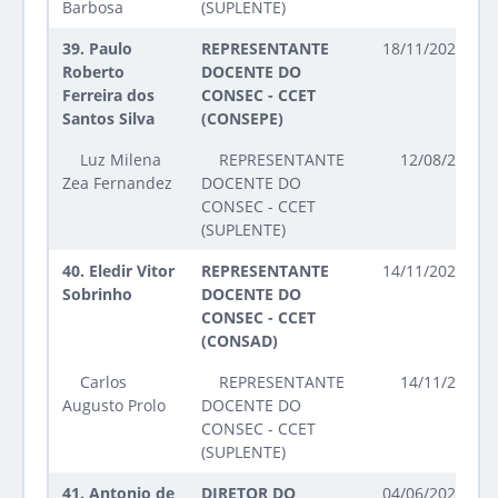
Barbosa
(SUPLENTE)
39.
Paulo
REPRESENTANTE
18/11/2025 até
Roberto
DOCENTE DO
Ferreira dos
CONSEC - CCET
Santos Silva
(CONSEPE)
Luz Milena
REPRESENTANTE
12/08/2025 a
Zea Fernandez
DOCENTE DO
CONSEC - CCET
(SUPLENTE)
40.
Eledir Vitor
REPRESENTANTE
14/11/2024 até
Sobrinho
DOCENTE DO
CONSEC - CCET
(CONSAD)
Carlos
REPRESENTANTE
14/11/2024 a
Augusto Prolo
DOCENTE DO
CONSEC - CCET
(SUPLENTE)
41.
Antonio de
DIRETOR DO
04/06/2023 até