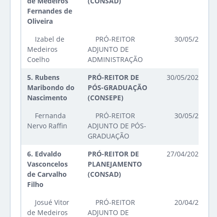
de Medeiros
(CONSAD)
Fernandes de
Oliveira
Izabel de
PRÓ-REITOR
30/05/2023 a
Medeiros
ADJUNTO DE
Coelho
ADMINISTRAÇÃO
5.
Rubens
PRÓ-REITOR DE
30/05/2023 até
Maribondo do
PÓS-GRADUAÇÃO
Nascimento
(CONSEPE)
Fernanda
PRÓ-REITOR
30/05/2023 a
Nervo Raffin
ADJUNTO DE PÓS-
GRADUAÇÃO
6.
Edvaldo
PRÓ-REITOR DE
27/04/2026 até
Vasconcelos
PLANEJAMENTO
de Carvalho
(CONSAD)
Filho
Josué Vitor
PRÓ-REITOR
20/04/2023 a
de Medeiros
ADJUNTO DE