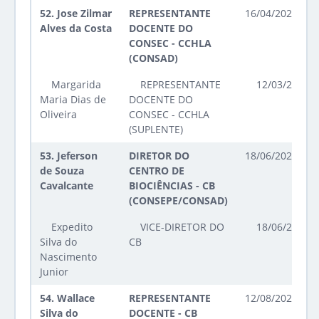
52.
Jose Zilmar
REPRESENTANTE
16/04/2026 até
Alves da Costa
DOCENTE DO
CONSEC - CCHLA
(CONSAD)
Margarida
REPRESENTANTE
12/03/2026 a
Maria Dias de
DOCENTE DO
Oliveira
CONSEC - CCHLA
(SUPLENTE)
53.
Jeferson
DIRETOR DO
18/06/2023 até
de Souza
CENTRO DE
Cavalcante
BIOCIÊNCIAS - CB
(CONSEPE/CONSAD)
Expedito
VICE-DIRETOR DO
18/06/2023 a
Silva do
CB
Nascimento
Junior
54.
Wallace
REPRESENTANTE
12/08/2025 até
Silva do
DOCENTE - CB