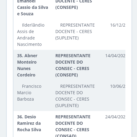
Emanoel
DOCENTE - CERES
Cassio da Silva
(CONSEPE)
e Souza
Ilderlândio
REPRESENTANTE
16/12/2025 a
Assis de
DOCENTE - CERES
Andrade
(SUPLENTE)
Nascimento
35.
Abner
REPRESENTANTE
14/04/2026 até
Monteiro
DOCENTE DO
Nunes
CONSEC - CERES
Cordeiro
(CONSEPE)
Francisco
REPRESENTANTE
10/06/2025 a
Marcio
DOCENTE DO
Barboza
CONSEC - CERES
(SUPLENTE)
36.
Desio
REPRESENTANTE
24/04/2025 até
Ramirez da
DOCENTE DO
Rocha Silva
CONSEC - CERES
(CONSAD)