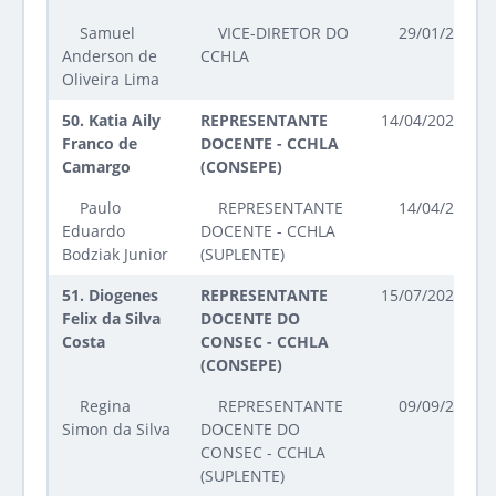
Samuel
VICE-DIRETOR DO
29/01/2025 a
Anderson de
CCHLA
Oliveira Lima
50.
Katia Aily
REPRESENTANTE
14/04/2026 até
Franco de
DOCENTE - CCHLA
Camargo
(CONSEPE)
Paulo
REPRESENTANTE
14/04/2026 a
Eduardo
DOCENTE - CCHLA
Bodziak Junior
(SUPLENTE)
51.
Diogenes
REPRESENTANTE
15/07/2025 até
Felix da Silva
DOCENTE DO
Costa
CONSEC - CCHLA
(CONSEPE)
Regina
REPRESENTANTE
09/09/2025 a
Simon da Silva
DOCENTE DO
CONSEC - CCHLA
(SUPLENTE)