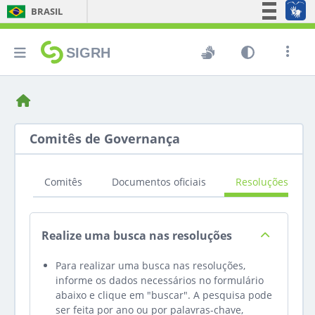
BRASIL
Simplifique!
SIGRH
Comunica BR
Participe
Acesso à informação
Legislação
Comitês de Governança
Canais
Comitês
Documentos oficiais
Resoluções
Realize uma busca nas resoluções
Para realizar uma busca nas resoluções,
informe os dados necessários no formulário
abaixo e clique em "buscar". A pesquisa pode
ser feita por ano ou por palavras-chave,