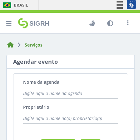
BRASIL
Simplifique!
SIGRH
Comunica BR
Participe
Acesso à informação
Serviços
Legislação
Agendar evento
Canais
Formulário de busca de agendas
Nome da agenda
Proprietário