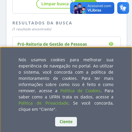
Limpar busca
Buscar
RESULTADOS DA BUSCA
(1 resultado encontrado)
Pró-Reitoria de Gestão de Pessoas
Proprietário(a):
MIRIAN DANTAS DOS SANTOS
Nós usamos cookies para melhorar sua
Descrição:
Com o objetivo de estreitar o laço com
experiência de navegação no portal. Ao utilizar
os servidores, a Pró-Reitoria de Gestão de
o sistema, você concorda com a política de
Pessoas disponibiliza um canal direto para
monitoramento de cookies. Para ter mais
marcar um horário na agenda da Pró-Reitora,
informações sobre como isso é feito e como
assim como torna público seus compromissos.
remover, acesse a
Política de Cookies
. Para
saber como a UFRN trata os dados, acesse a
Política de Privacidade
. Se você concorda,
clique em "Ciente".
STI
Ciente
Superintendência de Tecnologia da Informação